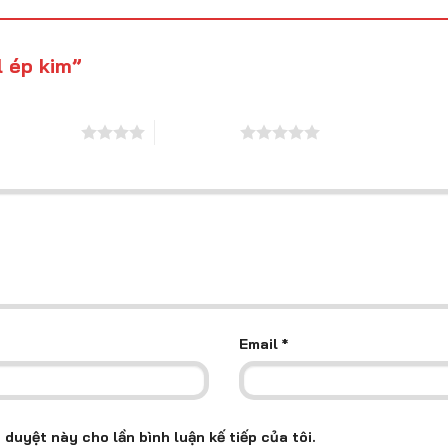
l ép kim”
4 trên 5 sao
5 trên 5 sao
Email
*
 duyệt này cho lần bình luận kế tiếp của tôi.