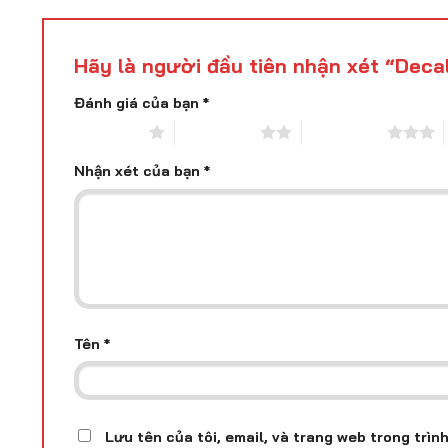
Hãy là người đầu tiên nhận xét “Deca
Đánh giá của bạn
*
1 trên 5 sao
2 trên 5 sao
3 trên 5 sao
Nhận xét của bạn
*
Tên
*
Lưu tên của tôi, email, và trang web trong trình