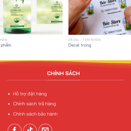
NHÃN
DECAL - TEM NHÃN
 phẩm
Decal trong
CHÍNH SÁCH
Hỗ trợ đặt hàng
Chính sách trả hàng
Chính sách bảo hành