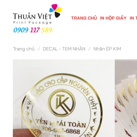
Chuyển
đến
TRANG CHỦ
IN HỘP GIẤY
IN 
nội
dung
Trang chủ
/
DECAL - TEM NHÃN
/
Nhãn ÉP KIM