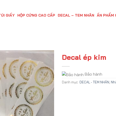
TÚI GIẤY
HỘP CỨNG CAO CẤP
DECAL – TEM NHÃN
ẤN PHẨM 
Decal ép kim
Bảo hành
Danh mục:
DECAL - TEM NHÃN
,
Nh