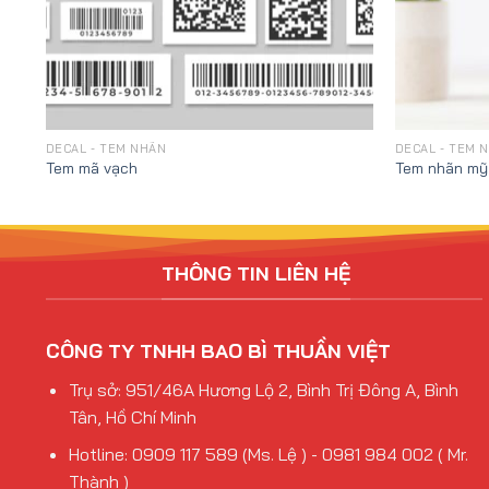
DECAL - TEM NHÃN
DECAL - TEM 
Tem mã vạch
Tem nhãn mỹ
THÔNG TIN LIÊN HỆ
CÔNG TY TNHH BAO BÌ THUẦN VIỆT
Trụ sở: 951/46A Hương Lộ 2, Bình Trị Đông A, Bình
Tân, Hồ Chí Minh
Hotline: 0909 117 589 (Ms. Lệ ) - 0981 984 002 ( Mr.
Thành )