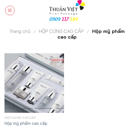
Chuyển
đến
nội
dung
Trang chủ
/
HỘP CỨNG CAO CẤP
/
Hộp mỹ phẩm
cao cấp
HỘP CỨNG CAO CẤP
Hộp mỹ phẩm cao cấp