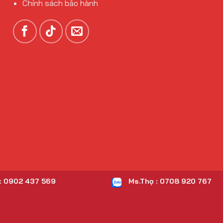
Chính sách bảo hành
: 0902 437 569
Ms.Thọ : 0708 920 767