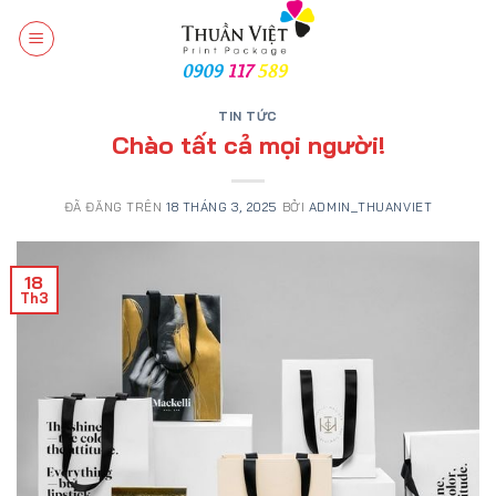
Chuyển
đến
nội
dung
TIN TỨC
Chào tất cả mọi người!
ĐÃ ĐĂNG TRÊN
18 THÁNG 3, 2025
BỞI
ADMIN_THUANVIET
18
Th3