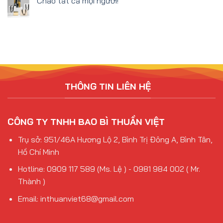
Chào tất cả mọi người!
THÔNG TIN LIÊN HỆ
CÔNG TY TNHH BAO BÌ THUẦN VIỆT
Trụ sở: 951/46A Hương Lộ 2, Bình Trị Đông A, Bình Tân,
Hồ Chí Minh
Hotline: 0909 117 589 (Ms. Lệ ) - 0981 984 002 ( Mr.
Thành )
Email: inthuanviet68@gmail.com